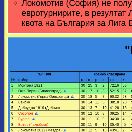
Локомотив (София) не полу
евротурнирите, в резултат 
квота на България за Лига 
"
"Б" ПФГ
крайно класиране
№
отбор
м
п
р
з
г.р.
+ -
1
Монтана 1921
30
25
3
2
72:16
56
2
ОФК Пирин (Благоевград)
30
17
10
3
52:15
37
3
Локомотив (Горна Оряховица)
30
18
5
7
60:32
28
4
Банско
30
14
11
5
38:18
20
5
Добруджа 1919 (Добрич)
30
13
7
10
41:28
13
6
Созопол
30
12
10
8
39:25
14
7
Бургас
30
11
10
9
34:30
4
8
Ботев (Гълъбово)
30
11
9
10
35:40
-5
9
Локомотив 2012 (Мездра)
30
12
5
13
43:41
2