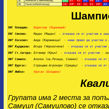
11.
Бенковски (Симеоновград)
1:1
4:1
0:1
1:3
0:4
2:1
2:1
12.
Раковски(Ивайловград)
1:6
3:0*
0:2
1:2
3:1
3:0*
2:1
Шампи
ОФГ Пловдив:
 Борислав (Първомай)
ОФГ Смолян:
 Мадан (Мадан)  - 
отказва се от участие в ква
ОФГ Хасково:
   Аида (Караманци)  - 
няма право да участва в 
ОФГ Кърджали:
  Искра (Черноочене)  - 
отказва се от участие 
ОФГ Ст.Загора:
 Елтемир (Крън)  - 
отказва се от участие 
- за
ОФГ Сливен:
    Аполон (кв.Речица, Сливен)  - 
отказва се от 
ОФГ Бургас:
 Странджа-Агрокорн (Средец)  - 
отказва се от 
ОФГ Ямбол:
 Ураган (Бояджик)
Квал
Групата има 2 места за попъ
Самуил (Самуилово) се отка