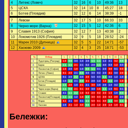
4
Литекс (Ловеч)
32
16
6
10
49:36
13
5
ЦСКА
32
14
10
8
45:27
18
6
Ботев (Пловдив)
32
12
6
14
38:39
-1
7
Левски
32
17
5
10
66:33
33
8
32
15
5
12
42:36
6
Черно море (Варна)
9
Славия 1913 (София)
32
12
7
13
40:38
2
10
Локомотив 1926 (Пловдив)
32
9
5
18
28:52
-24
11
Марек 2010 (Дупница)
32
5
5
22
14:71
-57
12
Хасково 2009
32
4
3
25
18:71
-53
№
Отбор
1.
2.
3.
4.
5.
6.
7.
8.
9.
10.
11.
1
Лудогорец (Разград)
1:0
0:0
3:0
1:4
2:0
1:1
1:1
1:2
4:1
3:2
0:0
2.
Берое
1:1
1:1
2:1
2:1
0:2
2:0
1:1
4:0
0:3
1:2
0:3
3.
Локомотив (София)
1:0
2:0
1:0
1:0
0:0
1:1
0:1
2:0
3:0
0:1
0:3
4.
Литекс (Ловеч)
0:1
2:0
2:1
3:3
3:0
3:0
0:2
2:0
4:1
3:0
2:0
5
ЦСКА
0:1
2:0
2:2
4:0
2:0
5:0
0:3
1:1
3:0
1:2
1:0
6.
Ботев (Пловдив)
1:0
1:1
2:1
3:3
2:1
2:0
1:2
1:2
1:1
2:0
1:0
7.
Левски
1:1
2:0
1:0
2:1
2:1
3:0
1:0
2:0
1:4
3:2
1:1
8.
Черно море (Варна)
1:1
0:0
2:1
0:1
3:0
3:0
1:0
1:1
1:3
0:1
0:1
9.
Славия
4:1
1:1
2:2
1:0
0:2
2:0
0:2
2:0
1:3
1:0
0:0
10.
Локомотив(Пловдив)
1:1
1:1
1:2
1:4
1:1
3:0
0:3
2:0
0:3
2:0
2:0
11.
Марек
4:1
2:1
3:0
0:1
1:1
5:0
0:1
4:0
1:1
3:0
1:1
12.
Хасково
1:0
2:1
1:2
4:0
0:0
2:0
1:2
2:0
1:4
1:0
0:1
Бележки: