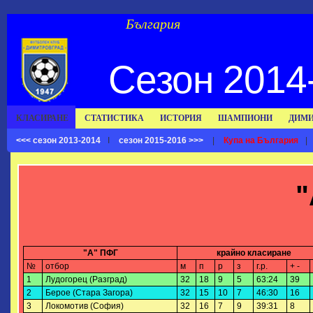
България
Сезон 2014-
КЛАСИРАНЕ
СТАТИСТИКА
ИСТОРИЯ
ШАМПИОНИ
ДИМИ
<<< сезон 2013-2014
I
сезон 2015-2016 >>>
|
Купа на България
|
"
"А" ПФГ
крайно класиране
№
отбор
м
п
р
з
г.р.
+ -
1
Лудогорец (Разград)
32
18
9
5
63:24
39
2
Берое (Стара Загора)
32
15
10
7
46:30
16
3
Локомотив (София)
32
16
7
9
39:31
8