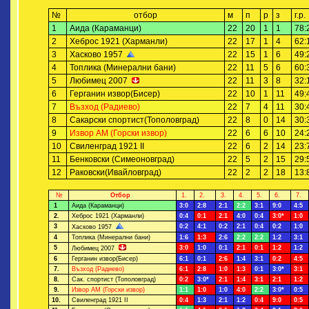
№
отбор
м
п
р
з
г.р.
1
Аида (Караманци)
22
20
1
1
78:
2
Хеброс 1921 (Харманли)
22
17
1
4
62:
3
Хасково 1957
22
15
1
6
49:
4
Топлика (Минерални бани)
22
11
5
6
60:
5
Любимец 2007
22
11
3
8
32:
6
Герганин извор(Бисер)
22
10
1
11
49:
7
Възход (Радиево)
22
7
4
11
30:
8
Сакарски спортист(Тополовград)
22
8
0
14
30:
9
Извор АМ (Горски извор)
22
6
6
10
24:
10
Свиленград 1921 II
22
6
2
14
23:
11
Бенковски (Симеоновград)
22
5
2
15
29:
12
Раковски(Ивайловград)
22
2
2
18
13:
№
Отбор
1.
2.
3.
4.
5.
6.
7.
1
Аида (Караманци)
3:0
2:8
2:1
2:2
3:1
9:0
4:5
2.
Хеброс 1921 (Харманли)
0:4
0:1
2:1
4:0
0:4
3:0*
1:0
3
0:2
4:1
0:2
2:1
0:4
0:2
1:0
Хасково 1957
4
Топлика (Минерални бани)
1:6
1:3
2:6
2:2
2:2
1:2
3:1
5
3:0
1:0
0:1
2:1
0:1
1:2
1:2
Любимец 2007
6
Герганин извор(Бисер)
6:1
0:1
2:6
1:4
3:1
0:2
4:5
7.
Възход (Радиево)
6:1
2:8
1:0
1:3
0:1
3:0*
3:1
8.
Сак. спортист (Тополовград)
0:2
3:0*
2:1
1:4
3:1
2:1
1:2
9.
Извор АМ (Горски извор)
1:1
1:0
1:0
4:0
2:2
3:0*
0:5
10.
Свиленград 1921 II
0:4
1:3
2:1
1:2
0:4
9:0
0:5