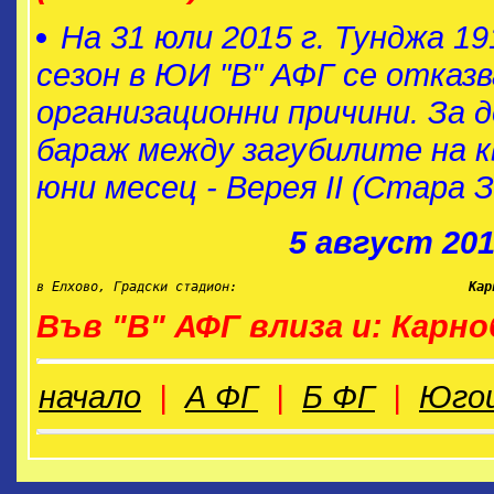
На 31 юли 2015 г. Тунджа 19
сезон в ЮИ "В" АФГ се отказ
организационни причини. За 
бараж между загубилите на 
юни месец - Верея II (Стара 
5 август 201
в Елхово, Градски стадион:                              
Кар
Във "В" АФГ влиза и: Карн
начало
|
А ФГ
|
Б ФГ
|
Югои