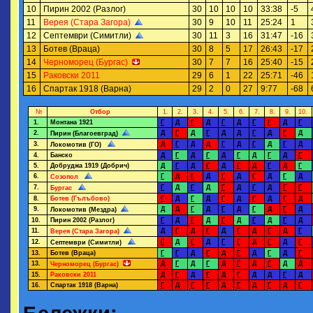
10
Пирин 2002 (Разлог)
30
10
10
10
33:38
-5
11
Верея (Стара Загора)
30
9
10
11
25:24
1
12
Септември (Симитли)
30
11
3
16
31:47
-16
13
Ботев (Враца)
30
8
5
17
26:43
-17
14
Черноморец (Бургас)
30
7
7
16
25:40
-15
15
Раковски 2011
29
6
1
22
25:71
-46
16
Спартак 1918 (Варна)
29
2
0
27
9:77
-68
№
Отбор
1.
2.
3.
4.
5.
6.
7.
8.
9.
10.
1.
Монтана 1921
Г
Д
Г
Д
Г
Д
Г
Г
Д
Г
2.
Д
Г
Д
Г
Д
Д
Г
Д
Г
Д
Пирин (Благоевград)
3.
Д
Г
Д
Д
Г
Д
Г
Д
Г
Д
Локомотив (ГО)
4.
Банско
Д
Г
Д
Г
Д
Г
Д
Г
Д
Г
5.
Добруджа 1919 (Добрич)
Д
Г
Д
Г
Д
Г
Д
Г
Д
Г
6.
Г
Д
Г
Д
Г
Д
Г
Д
Г
Д
Созопол
7.
Г
Д
Г
Д
Г
Д
Г
Д
Г
Г
Бургас
8.
Ботев (Гълъбово)
Г
Д
Г
Д
Г
Д
Г
Д
Г
Д
9.
Д
Д
Г
Д
Г
Д
Г
Д
Г
Д
Локомотив (Мездра)
10.
Пирин 2002 (Разлог)
Г
Д
Г
Д
Г
Д
Г
Д
Г
Д
11.
Д
Г
Д
Г
Д
Г
Д
Г
Д
Г
Верея (Стара Загора)
12.
Г
Д
Г
Д
Г
Г
Д
Г
Д
Г
Септември (Симитли)
13.
Ботев (Враца)
Г
Г
Д
Г
Д
Г
Д
Г
Д
Г
13.
Д
Г
Д
Г
Д
Г
Д
Г
Д
Д
Черноморец (Бургас)
15.
Раковски 2011
Д
Г
Д
Г
Д
Г
Д
Д
Г
Д
16.
Спартак 1918 (Варна)
Г
Д
Г
Г
Д
Г
Д
Г
Д
Г