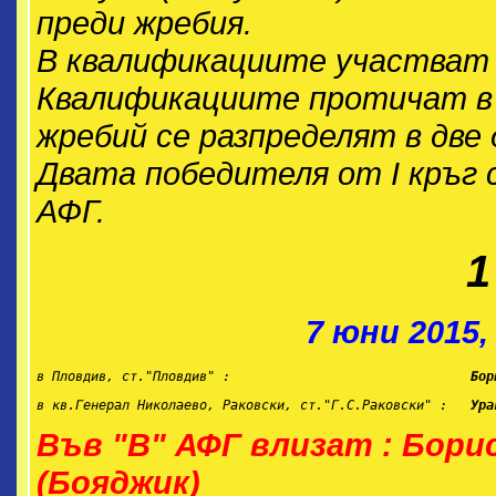
преди жребия.
В квалификациите участват 
Квалификациите протичат в 
жребий се разпределят в две 
Двата победителя от I кръг 
АФГ.
1
7 юни 2015,
в Пловдив, ст."Пловдив" :                              
 Бор
в кв.Генерал Николаево, Раковски, ст."Г.С.Раковски" :  
 Ура
Във "В" АФГ влизат : Бори
(Бояджик)