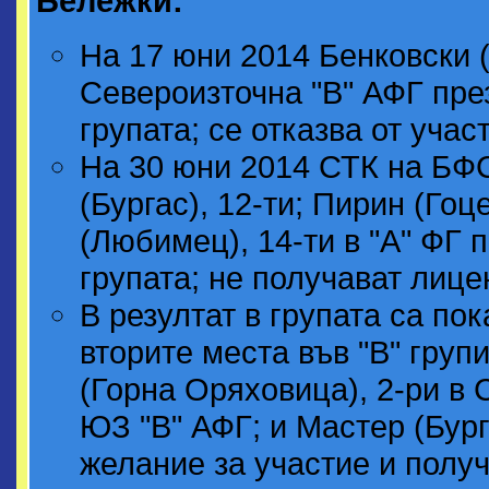
Бележки:
На 17 юни 2014 Бенковски 
Североизточна "В" АФГ пре
групата; се отказва от учас
На 30 юни 2014 СТК на БФ
(Бургас), 12-ти; Пирин (Го
(Любимец), 14-ти в "А" ФГ 
групата; не получават лицен
В резултат в групата са по
вторите места във "В" групи
(Горна Оряховица), 2-ри в С
ЮЗ "В" АФГ; и Мастер (Бург
желание за участие и получ