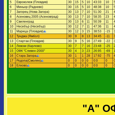
5
Евроколеж (Пловдив)
30
15
5
10
43:33
10
6
Миньор (Раднево)
30
15
5
10
48:38
10
7
Загорец (Нова Загора)
30
13
7
10
51:30
21
8
Асеновец 2005 (Асеновград)
30
13
7
10
58:35
23
9
Свиленград
30
13
6
11
50:39
11
10
Несебър (Несебър)
30
12
7
11
47:36
11
11
Марица (Пловдив)
30
12
3
15
38:53
-15
12
Тунджа (Ямбол)
30
9
8
13
34:45
-11
13
Спартак (Пловдив)
30
9
5
16
27:49
-22
14
Левски (Карлово)
30
7
7
16
23:48
-25
15
ОФК "Сливен-2000"
30
4
3
23
26:95
-69
16
Стара Загора
30
1
1
28
17:92
-75
17
Родопа(Смолян)
0
0
0
0
0:0
0
18
Елхово
0
0
0
0
0:0
0
"А" О