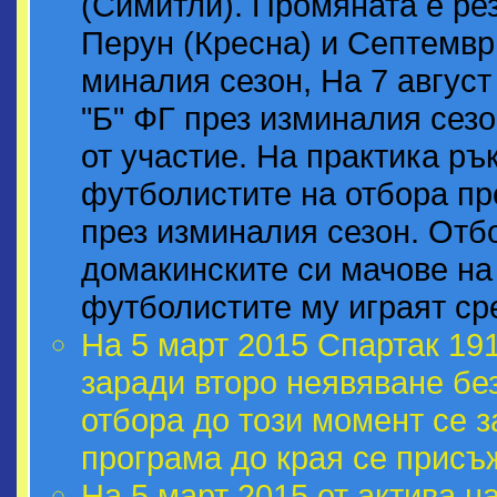
(Симитли). Промяната е рез
Перун (Кресна) и Септемвр
миналия сезон, На 7 август
"Б" ФГ през изминалия сезо
от участие. На практика ръ
футболистите на отбора пр
през изминалия сезон. Отб
домакинските си мачове на 
футболистите му играят ср
На 5 март 2015 Спартак 191
заради второ неявяване бе
отбора до този момент се з
програма до края се присъ
На 5 март 2015 от актива н