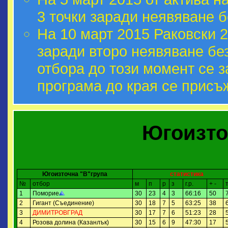
3 точки заради неявяване 
На 10 март 2015 Раковски 2
заради второ неявяване бе
отбора до този момент се з
програма до края се присъ
Югоизто
Югоизточна "В"група
статистика
№
отбор
м
п
р
з
г.р.
+ -
1
Поморие
30
23
4
3
66:16
50
2
Гигант (Съединение)
30
18
7
5
63:25
38
3
ДИМИТРОВГРАД
30
17
7
6
51:23
28
4
Розова долина (Казанлък)
30
15
6
9
47:30
17