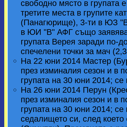
свободно място в групата е
третите места в групите ка
(Панагюрище), 3-ти в ЮЗ "В
в ЮИ "В" АФГ също заявява
групата Верея заради по-д
спечелени точки за мач (2,
На 22 юни 2014 Мастер (Бур
през изминалия сезон и в 
групата на 30 юни 2014; се
На 26 юни 2014 Перун (Кре
през изминалия сезон и в 
групата на 30 юни 2014; се
седалището си, след което