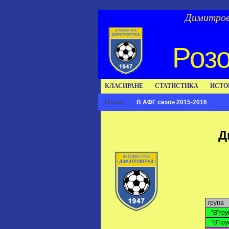
Димитров
Розо
КЛАСИРАНЕ
СТАТИСТИКА
ИСТО
Назад
|
В АФГ сезон 2015-2016
|
Д
група
"В"гру
"В"гру