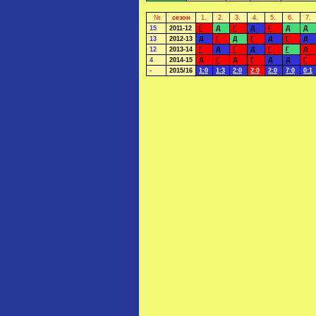
№
сезон
1.
2.
3.
4.
5.
6.
7.
15
2011-12
Г
Д
Г
Д
Г
Д
Д
13
2012-13
Д
Г
Д
Г
Д
Г
Д
12
2013-14
Г
Д
Г
Д
Г
Г
Д
4
2014-15
Д
Г
Д
Г
Д
Д
Г
-
2015/16
1:0
1:3
2:0
2:0
2:0
7:0
0:1