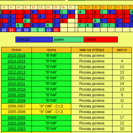
8.
9.
10.
11.
12.
13.
14.
15.
16.
17.
18.
19.
20.
21.
22.
23.
24.
2
Г
Д
Г
Г
Д
Г
Г
Д
Г
Д
Д
Г
Д
Г
Д
Г
Г
Д
Г
Д
Г
Д
Г
Д
Г
Д
Д
Г
Г
Д
Г
Д
Г
Д
Г
Д
Г
Д
Г
Д
Г
Г
Д
Г
Д
Д
Г
Д
Г
Д
Д
Г
Д
Д
Д
Д
Г
Д
Г
Д
Г
Г
Д
Д
Г
Г
Д
Г
Г
1:0
2:1
3:2
0:4
1:1
2:2
1:0
3:0
победа
равен
загуба
сезон
група
име на отбора
място
2015-2016
"В"АФГ
Розова долина
2014-2015
"В"АФГ
Розова долина
4
2013-2014
"В"АФГ
Розова долина
12
2012-2013
"В"АФГ
Розова долина
13
2011-2012
"В"АФГ
Розова долина
15
2010-2011
"В"АФГ
Розова долина
14
2009-2010
"В"АФГ
Розова долина
13
2008-2009
"В"АФГ
Розова долина
6
2007-2008
"В"АФГ
Розова долина
11
2006-2007
"А" ОФГ - Ст.З.
Розова долина
1
2005-2006
"А" ОФГ - Ст.З.
Розова долина
-
2004-2005
"В"АФГ
Розова долина
17
2003-2004
"В"АФГ
Розова долина
12
2002-2003
"В"АФГ
Розова долина
10