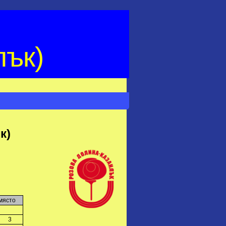
лък)
к)
място
3