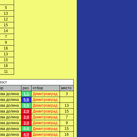
5
13
12
15
14
7
9
16
13
15
16
11
гост
ор
рез.
отбор
място
ова долина
1:1
Димитровград
3
ова долина
5:6
Димитровград
ова долина
0:0
Димитровград
13
ова долина
2:0
Димитровград
15
ова долина
3:0
Димитровград
7
ова долина
3:0
Димитровград
9
ова долина
0:0
Димитровград
15
ова долина
4:0
Димитровград
16