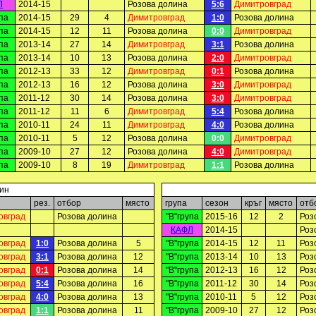
Л
2014-15
Розова долина
5:6
Димитровград
па
2014-15
29
4
Димитровград
1:0
Розова долина
па
2014-15
12
11
Розова долина
0:0
Димитровград
па
2013-14
27
14
Димитровград
3:1
Розова долина
па
2013-14
10
13
Розова долина
2:0
Димитровград
па
2012-13
33
12
Димитровград
0:1
Розова долина
па
2012-13
16
12
Розова долина
3:0
Димитровград
па
2011-12
30
14
Розова долина
3:0
Димитровград
па
2011-12
11
6
Димитровград
5:4
Розова долина
па
2010-11
24
11
Димитровград
4:0
Розова долина
па
2010-11
5
12
Розова долина
0:0
Димитровград
па
2009-10
27
12
Розова долина
4:0
Димитровград
па
2009-10
8
19
Димитровград
1:1
Розова долина
ин
рез.
отбор
място
група
сезон
кръг
място
отб
овград
Розова долина
"В"група
2015-16
12
2
Роз
КАФЛ
2014-15
Роз
овград
1:0
Розова долина
5
"В"група
2014-15
12
11
Роз
овград
3:1
Розова долина
12
"В"група
2013-14
10
13
Роз
овград
0:1
Розова долина
14
"В"група
2012-13
16
12
Роз
овград
5:4
Розова долина
16
"В"група
2011-12
30
14
Роз
овград
4:0
Розова долина
13
"В"група
2010-11
5
12
Роз
овград
1:1
Розова долина
11
"В"група
2009-10
27
12
Роз