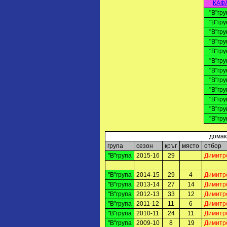
КАФ
"В"гру
"В"гру
"В"гру
"В"гру
"В"гру
"В"гру
"В"гру
"В"гру
"В"гру
"В"гру
"В"гру
"В"гру
домак
група
сезон
кръг
място
отбор
"В"група
2015-16
29
Димитр
"В"група
2014-15
29
4
Димитр
"В"група
2013-14
27
14
Димитр
"В"група
2012-13
33
12
Димитр
"В"група
2011-12
11
6
Димитр
"В"група
2010-11
24
11
Димитр
"В"група
2009-10
8
19
Димитр