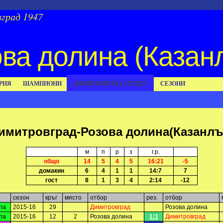
град 1947
ва долина (Казан
РИЯ
ШАМПИОНИ
ДИМИТРОВГРАД СРЕЩУ:
СЕЗОНИ
имитровград-Розова долина(Казанлъ
м
п
р
з
г.р.
общо
14
5
4
5
16:21
-5
домакин
6
4
1
1
14:7
7
гост
8
1
3
4
2:14
-12
сезон
кръг
място
отбор
рез.
отбор
па
2015-16
29
Димитровград
Розова долина
па
2015-16
12
2
Розова долина
1:1
Димитровград