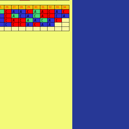
5.
26.
27.
28.
29.
30.
31.
32.
33.
34.
Г
Д
Д
Г
Д
Д
Г
Д
Г
Г
Д
Г
Д
Г
Д
Г
Г
Д
Г
Д
Г
Д
Д
Г
Д
Г
Г
Г
Г
Д
Г
Д
Д