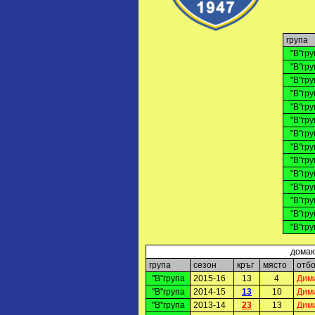
група
"В"гр
"В"гр
"В"гр
"В"гр
"В"гр
"В"гр
"В"гр
"В"гр
"В"гр
"В"гр
"В"гр
"В"гр
"В"гр
"В"гр
домак
група
сезон
кръг
място
отб
"В"група
2015-16
13
4
Дим
"В"група
2014-15
13
10
Дим
"В"група
2013-14
23
13
Дим