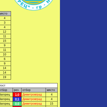
място
4
3
4
12
11
15
9
11
10
6
9
14
14
19
гост
отбор
рез.
отбор
място
Загорец
1:0
Димитровград
4
Загорец
0:1
Димитровград
4
Загорец
0:0
Димитровград
15