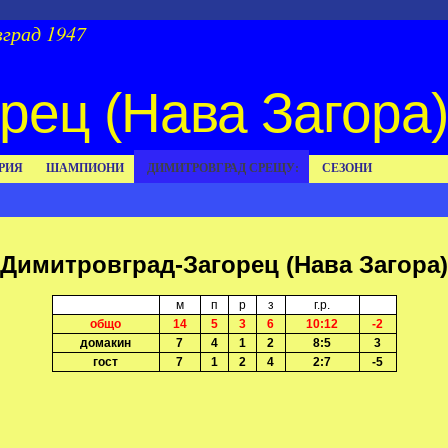
град 1947
рец (Нава Загора)
РИЯ
ШАМПИОНИ
ДИМИТРОВГРАД СРЕЩУ:
СЕЗОНИ
Димитровград-Загорец (Нава Загора)
м
п
р
з
г.р.
общо
14
5
3
6
10:12
-2
домакин
7
4
1
2
8:5
3
гост
7
1
2
4
2:7
-5