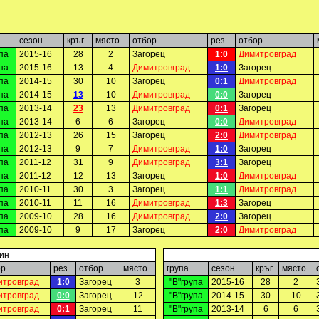
сезон
кръг
място
отбор
рез.
отбор
упа
2015-16
28
2
Загорец
1:0
Димитровград
упа
2015-16
13
4
Димитровград
1:0
Загорец
упа
2014-15
30
10
Загорец
0:1
Димитровград
упа
2014-15
13
10
Димитровград
0:0
Загорец
упа
2013-14
23
13
Димитровград
0:1
Загорец
упа
2013-14
6
6
Загорец
0:0
Димитровград
упа
2012-13
26
15
Загорец
2:0
Димитровград
упа
2012-13
9
7
Димитровград
1:0
Загорец
упа
2011-12
31
9
Димитровград
3:1
Загорец
упа
2011-12
12
13
Загорец
1:0
Димитровград
упа
2010-11
30
3
Загорец
1:1
Димитровград
упа
2010-11
11
16
Димитровград
1:3
Загорец
упа
2009-10
28
16
Димитровград
2:0
Загорец
упа
2009-10
9
17
Загорец
2:0
Димитровград
ин
ор
рез.
отбор
място
група
сезон
кръг
място
итровград
1:0
Загорец
3
"В"група
2015-16
28
2
итровград
0:0
Загорец
12
"В"група
2014-15
30
10
итровград
0:1
Загорец
11
"В"група
2013-14
6
6