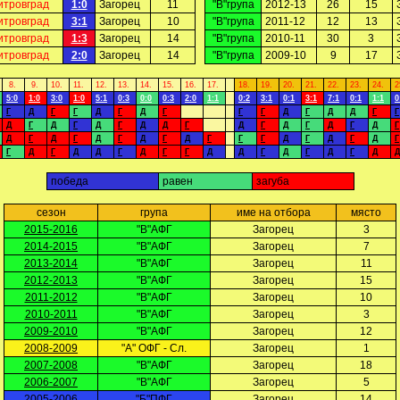
итровград
1:0
Загорец
11
"В"група
2012-13
26
15
итровград
3:1
Загорец
10
"В"група
2011-12
12
13
итровград
1:3
Загорец
14
"В"група
2010-11
30
3
итровград
2:0
Загорец
14
"В"група
2009-10
9
17
8.
9.
10.
11.
12.
13.
14.
15.
16.
17.
18.
19.
20.
21.
22.
23.
24.
2
5:0
1:0
3:0
1:0
5:1
0:3
0:0
0:3
2:0
1:1
0:2
3:1
0:1
3:1
7:1
0:1
1:1
0
Г
Д
Г
Г
Д
Г
Д
Г
Г
Г
Д
Г
Д
Д
Г
Г
Д
Г
Д
Г
Д
Г
Д
Д
Г
Д
Г
Д
Г
Д
Г
Д
Г
Д
Г
Д
Г
Д
Г
Д
Г
Д
Г
Г
Г
Д
Г
Д
Г
Д
Г
Г
Д
Г
Д
Д
Г
Д
Г
Г
Д
Д
Г
Д
Г
Д
Г
Д
Д
победа
равен
загуба
сезон
група
име на отбора
място
2015-2016
"В"АФГ
Загорец
3
2014-2015
"В"АФГ
Загорец
7
2013-2014
"В"АФГ
Загорец
11
2012-2013
"В"АФГ
Загорец
15
2011-2012
"В"АФГ
Загорец
10
2010-2011
"В"АФГ
Загорец
3
2009-2010
"В"АФГ
Загорец
12
2008-2009
"А" ОФГ - Сл.
Загорец
1
2007-2008
"В"АФГ
Загорец
18
2006-2007
"В"АФГ
Загорец
5
2005-2006
"Б"ПФГ
Загорец
14