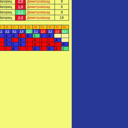
Загорец
2:0
Димитровград
9
Загорец
1:0
Димитровград
6
Загорец
1:1
Димитровград
9
Загорец
2:0
Димитровград
19
5.
26.
27.
28.
29.
30.
31.
32.
33.
34.
:1
3:1
0:1
1:0
1:1
2:1
2:0
3:1
2:0
0:0
Д
Д
Д
Д
Г
Г
Д
Д
Г
Д
Г
Д
Г
Г
Д
Д
Г
Д
Г
Д
Г
Д
Г
Д
Г
Д
Г
Г
Д
Г
Д
Д
Г