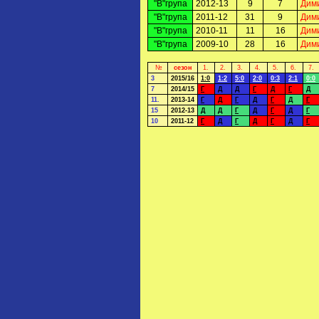
"В"група
2012-13
9
7
Дим
"В"група
2011-12
31
9
Дим
"В"група
2010-11
11
16
Дим
"В"група
2009-10
28
16
Дим
№
сезон
1.
2.
3.
4.
5.
6.
7.
3
2015/16
1:0
1:2
5:0
2:0
0:3
2:1
0:0
7
2014/15
Г
Д
Д
Г
Д
Г
Д
11.
2013-14
Г
Д
Г
Д
Г
Д
Г
15
2012-13
Д
Д
Г
Д
Г
Д
Г
10
2011-12
Г
Д
Г
Д
Г
Д
Г