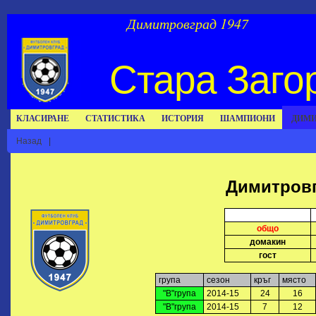
Димитровград 1947
Стара Заго
КЛАСИРАНЕ
СТАТИСТИКА
ИСТОРИЯ
ШАМПИОНИ
ДИМИ
Назад
|
Димитровг
общо
домакин
гост
група
сезон
кръг
място
"В"група
2014-15
24
16
"В"група
2014-15
7
12