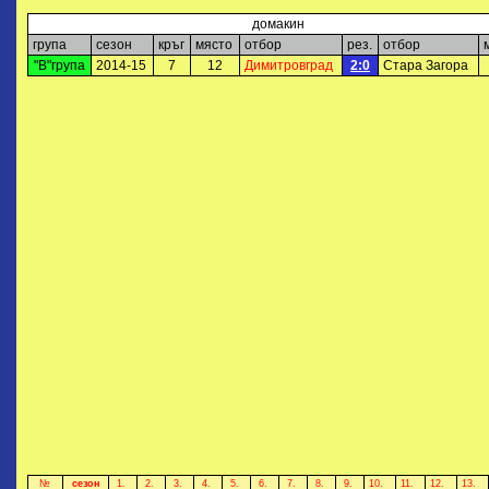
домакин
група
сезон
кръг
място
отбор
рез.
отбор
"В"група
2014-15
7
12
Димитровград
2:0
Стара Загора
№
сезон
1.
2.
3.
4.
5.
6.
7.
8.
9.
10.
11.
12.
13.