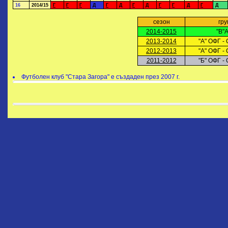
16
2014/15
Г
Г
Г
Д
Г
Д
Г
Д
Г
Г
Д
Г
Д
сезон
гру
2014-2015
"В"
2013-2014
"А" ОФГ - 
2012-2013
"А" ОФГ - 
2011-2012
"Б" ОФГ - 
Футболен клуб "Стара Загора" е създаден през 2007 г.