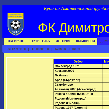
Купа на Аматьорската футбол
ФК Димитр
КЛАСИРАНЕ
СТАТИСТИКА
ИСТОРИЯ
ШАМПИОНИ
ДИМИ
Всички мачове
|
Първенство
|
Купа на България
|
Отбор
Ма
Свиленград 1921
Хасково 2009
Любимец
Арда (Кърджали)
Стамболово
Асеновец 2005 (Асеновград)
Розова долина (Казанлък)
Родопи (Момчилград)
Родопа (Смолян)
Родопа 1927 (Смолян)