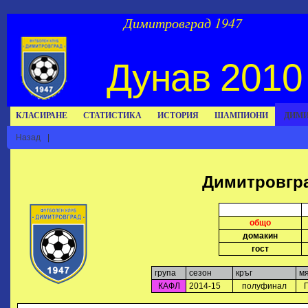
Димитровград 1947
Дунав 2010 
КЛАСИРАНЕ
СТАТИСТИКА
ИСТОРИЯ
ШАМПИОНИ
ДИМИ
Назад
|
Димитровгра
общо
домакин
гост
група
сезон
кръг
м
КАФЛ
2014-15
полуфинал