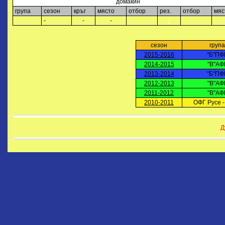
домакин
група
сезон
кръг
място
отбор
рез.
отбор
мяс
-
-
-
:
сезон
група
2015-2016
"Б"ПФ
2014-2015
"В"АФ
2013-2014
"Б"ПФ
2012-2013
"В"АФ
2011-2012
"В"АФ
2010-2011
ОФГ Русе -
Д