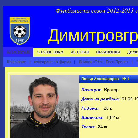
Футболисти сезон 2012-2013 г
Димитровгр
КЛАСИРАНЕ
СТАТИСТИКА
ИСТОРИЯ
ШАМПИОНИ
ДИМИ
Класиране
|
класиране по форма
|
Домакин/Гост - Есен/Пролет
|
Петър Александров № 1
Позиция:
Вратар
Дата на раждане:
01.06 19
Години:
28 г.
Височина:
1,82 м.
Тегло:
84 кг.