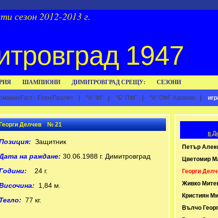
и сезон 2012-2013 г.
итровград 1947
РИЯ
ШАМПИОНИ
ДИМИТРОВГРАД СРЕЩУ:
СЕЗОНИ
омакин/Гост - Есен/Пролет
|
"А" ФГ
|
"Б" ПФГ
|
"А" ОФГ Хасково
|
игр
Георги Делчев № 21
в Д
Позиция:
Защитник
Петър Алек
Дата на раждане:
30.06.1988 г. Димитровград
Цветомир М
Години:
24 г.
Георги Делч
Живко Мите
Височина:
1,84 м.
Кристиян М
Тегло:
77 кг.
Вълчо Геор