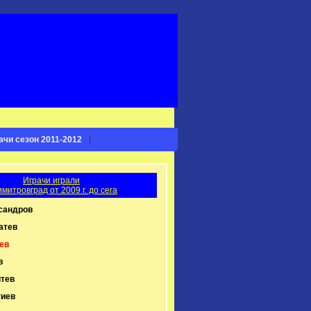
ачи сезон 2011-2012
|
Играчи играли
имитровград от 2009 г. до сега
сандров
атев
ев
в
итев
гиев