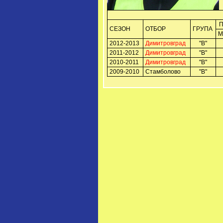
СЕЗОН
ОТБОР
ГРУПА
М
2012-2013
Димитровград
"B"
2011-2012
Димитровград
"B"
2010-2011
Димитровград
"B"
2009-2010
Стамболово
"В"