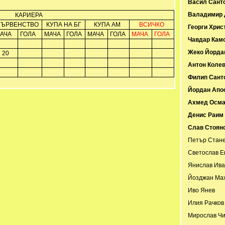
Васил Сант
Валадимир 
КАРИЕРА
ПЪРВЕНСТВО
КУПА НА БГ
КУПА АМ
ВСИЧКО
Георги Хрис
АЧА
ГОЛА
МАЧА
ГОЛА
МАЧА
ГОЛА
МАЧА
ГОЛА
Чавдар Кам
Жеко Йорда
20
Антон Коле
Филип Сант
Йордан Апо
Ахмед Осм
Денис Раим
Слав Стоян
Петър Стане
Светослав Е
Янислав Ива
Йозджан Ма
Иво Янев
Илия Рачков
Мирослав Чи