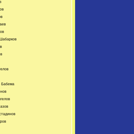
в
ов
ов
аев
ов
 Шабарков
в
ов
гелов
- Бабема
онов
гелов
пазов
стадинов
ров