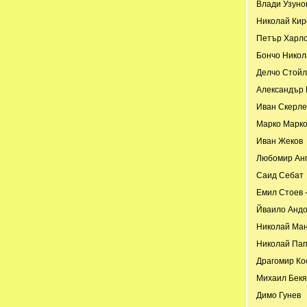
Влади Узуно
Николай Кир
Петър Харл
Бончо Никол
Делчо Стойл
Александър
Иван Скерле
Марко Марк
Иван Жеков
Любомир Ан
Саид Себат
Емил Стоев 
Йваило Анд
Николай Ман
Николай Па
Драгомир Ко
Михаил Бекя
Димо Гунев