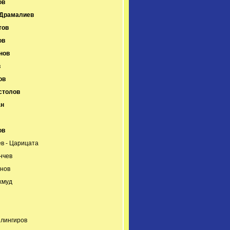
ов
Драмалиев
тов
ов
нов
в
ов
столов
ан
ов
в - Царицата
нчев
нов
хмуд
лингиров