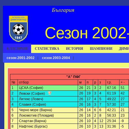
България
Сезон 2002-
КЛАСИРАНЕ
СТАТИСТИКА
ИСТОРИЯ
ШАМПИОНИ
ДИМИ
сезон 2001-2002
|
сезон 2003-2004
|
"А" ПФГ
№
отбор
м
п
р
з
г.р.
+ -
1
ЦСКА (София)
26
21
3
2
67:16
51
2
26
19
3
4
61:19
42
Левски (София)
3
Литекс (Ловеч)
26
17
4
5
49:22
27
4
Славия (София)
26
16
3
7
57:30
27
5
Черно море (Варна)
26
14
6
6
42:21
21
6
Локомотив (Пловдив)
26
16
2
8
56:33
23
7
Спартак (Варна)
26
10
4
12
25:34
-9
8
Нафтекс (Бургас)
26
10
3
13
31:36
-5