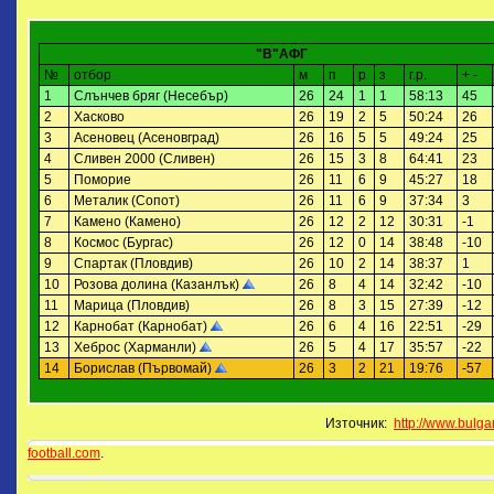
"В"АФГ
№
отбор
м
п
р
з
г.р.
+ -
1
Слънчев бряг (Несебър)
26
24
1
1
58:13
45
2
Хасково
26
19
2
5
50:24
26
3
Асеновец (Асеновград)
26
16
5
5
49:24
25
4
Сливен 2000 (Сливен)
26
15
3
8
64:41
23
5
Поморие
26
11
6
9
45:27
18
6
Металик (Сопот)
26
11
6
9
37:34
3
7
Камено (Камено)
26
12
2
12
30:31
-1
8
Космос (Бургас)
26
12
0
14
38:48
-10
9
Спартак (Пловдив)
26
10
2
14
38:37
1
10
Розова долина (Казанлък)
26
8
4
14
32:42
-10
11
Марица (Пловдив)
26
8
3
15
27:39
-12
12
Карнобат (Карнобат)
26
6
4
16
22:51
-29
13
Хеброс (Харманли)
26
5
4
17
35:57
-22
14
Борислав (Първомай)
26
3
2
21
19:76
-57
Източник:
http://www.bulga
football.com
.