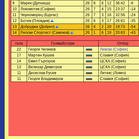
9
Марек (Дупница)
26
8
6
12
36:42
-6
10
Локомотив (София)
26
7
4
15
23:37
-14
11
Черноморец (Бургас)
26
7
3
16
32:56
-24
12
Ботев (Пловдив)
26
6
3
17
26:61
-35
13
Добруджа (Добрич)
26
4
2
20
19:73
-54
14
Рилски Спортист (Самоков)
26
1
6
19
20:63
-43
гола
Голмайстори
Отбор
22
Георги Чиликов
Левски (София)
17
Мартин Кушев
Славия (София)
14
Емил Гъргоров
ЦСКА (София)
13
Велизар Димитров
ЦСКА (София)
11
Десислав Русев
Литекс (Ловеч)
11
Георги Владимиров
Славия (София)