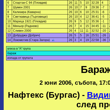
6
Спартак-С 94 (Пловдив)
26
11
5
10
32:28
4
7
Шумен 2001
26
10
7
9
29:36
-7
8
Калиакра (Каварна)
26
10
6
10
25:31
-6
9
Светкавица (Търговище)
26
10
4
12
36:41
-5
10
Марица 1921 (Пловдив)
26
9
5
12
35:36
-1
11
Миньор (Раднево)
26
7
4
15
34:45
-11
12
Сливен 2000
26
4
11
11
32:52
-20
13
Добруджа (Добрич)
26
5
5
16
25:51
-26
14
Локомотив (Стара Загора)
26
3
4
19
22:58
-36
влиза в "А" група
бараж
изпада от групата
Бараж
2 юни 2006, събота, 17:
Нафтекс (Бургас) -
Види
след пр