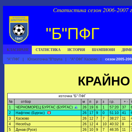
Статистика сезон 2006-2007 г
"Б"ПФГ
КЛАСИРАНЕ
СТАТИСТИКА
ИСТОРИЯ
ШАМПИОНИ
ДИМИ
"А" ПФГ
|
Югоизточна "В"група
|
"А" ОФГ Хасково
|
сезон 2005-200
КРАЙНО
източна "Б" ПФГ
№
отбор
м
п
р
з
г.р.
+ -
1
ЧЕРНОМОРЕЦ БУРГАС (БУРГАС)
26
19
6
1
57:20
37
2
Нафтекс (Бургас)
26
17
9
0
51:10
41
3
Хасково
26
12
7
7
38:27
11
4
Несебър
26
12
4
10
40:32
8
5
Дунав (Русе)
26
10
9
7
46:35
11