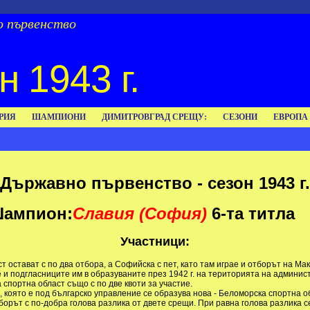
 първенство
н 1943 г.
РИЯ
ШАМПИОНИ
ДИМИТРОВГРАД СРЕЩУ:
СЕЗОНИ
ЕВРОПА
Държавно първенство - сезон 1943 г.
ампион:
Славия (София)
6-та титла
Участници:
 остават с по два отбора, а Софийска с пет, като там играе и отборът на Ма
 и подгласниците им в образуваните през 1942 г. на територията на админи
спортна област също с по две квоти за участие.
 която е под българско управление се образува нова - Беломорска спортна об
рът с по-добра голова разлика от двете срещи. При равна голова разлика с