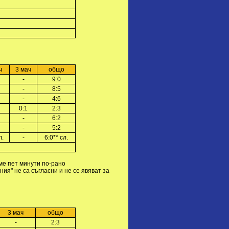
ч
3 мач
общо
-
9:0
-
8:5
-
4:6
0:1
2:3
-
6:2
-
5:2
л.
-
6:0** сл.
ме пет минути по-рано
ия" не са съгласни и не се явяват за
3 мач
общо
-
2:3