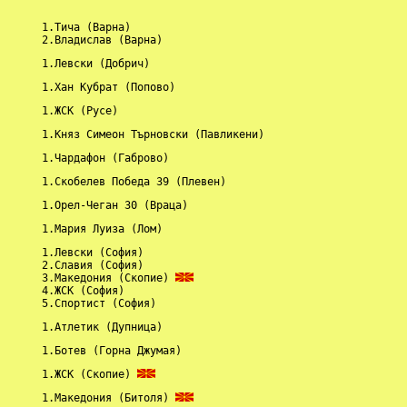
      1.Тича (Варна)    

                        		 2.Владислав (Варна)
       1.Левски (Добрич)
       1.Хан Кубрат (Попово)
       1.ЖСК (Русе)
       1.Княз Симеон Търновски (Павликени)
       1.Чардафон (Габрово)
       1.Скобелев Победа 39 (Плевен)
       1.Орел-Чеган 30 (Враца)
       1.Мария Луиза (Лом)
      1.Левски (София) 

					 3.Македония (Скопие) 
)  

					 5.Спортист (София) 
       1.Атлетик (Дупница)
       1.Ботев (Горна Джумая)
       1.ЖСК (Скопие) 
       1.Македония (Битоля) 