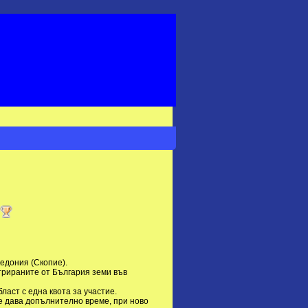
кедония (Скопие).
стрираните от България земи във
ласт с една квота за участие.
е дава допълнително време, при ново