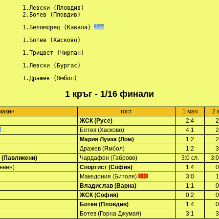
      1.Левски (Пловдив)

         2.Ботев (Пловдив)
       1.Беломорец (Кавала) 
       1.Ботев (Хасково)
       1.Трицвет (Чирпан)
       1.Левски (Бургас)
       1.Дражев (Ямбол)
1 кръг - 1/16 финали
макин
гост
1 мач
2 
ЖСК (Русе)
2:4
2
Ботев (Хасково)
4:1
2
Мария Луиза (Лом)
1:2
2
Дражев (Ямбол)
1:2
3
 (Павликени)
Чардафон (Габрово)
3:0 сл.
3:0
евен)
Спортист (София)
1:4
0
Македония (Битоля)
3:0
1
Владислав (Варна)
1:1
0
ЖСК (София)
0:2
0
Ботев (Пловдив)
1:4
0
Ботев (Горна Джумая)
3:1
3