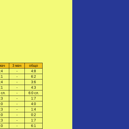
мач
3 мач
общо
:4
-
4:8
:1
-
6:2
:4
-
3:6
:1
-
4:3
 сл.
-
6:0 сл.
:3
-
1:7
:0
-
4:0
:3
-
1:4
:0
-
0:2
:3
-
1:7
:0
-
6:1