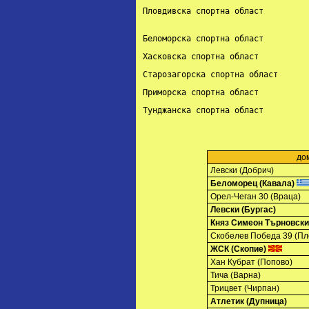
Пловдивска спортна област          
			        
Беломорска спортна област         
Хасковска спортна област          
Старозагорска спортна област      
Приморска спортна област          
Тунджанска спортна област         
до
Левски (Добрич)
Беломорец (Кавала)
Орел-Чеган 30 (Враца)
Левски (Бургас)
Княз Симеон Търновски
Скобелев Победа 39 (Пл
ЖСК (Скопие)
Хан Кубрат (Попово)
Тича (Варна)
Трицвет (Чирпан)
Атлетик (Дупница)