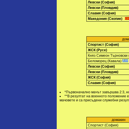
Левски (София)
Левски (Пловдив)
Славия (София)
Македония (Скопие)
дом
Спортист (София)
ЖСК (Русе)
Княз Симеон Търновски 
Беломорец (Кавала)
Левски (София)
Левски (Пловдив)
ЖСК (София)
Славия (София)
*Първоначално мачът завършва 2:3, но
**В резултат на военното положение е
мачовете и са присъдени служебни резул
домакин
Спортист (София)