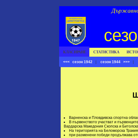
Държавно
сезо
КЛАСИРАНЕ
СТАТИСТИКА
ИСТО
<<< сезон 1942
|
сезон 1944 >>>
|
Ш
Варненска и Пловдивска спортна област
В първенството участват и първенците
Вардарска Македония Скопска и Битолска 
На територията на Беломорска Тракия,
при разменени победи продължава отбо