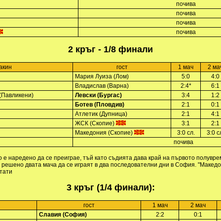
почива
почива
почива
почива
2 кръг - 1/8 финали
акин
гост
1 мач
2 ма
Мария Луиза (Лом)
5:0
4:0
Владислав (Варна)
2:4*
6:1
(Павликени)
Левски (Бургас)
3:4
1:2
Ботев (Пловдив)
2:1
0:1
Атлетик (Дупница)
2:1
4:1
ЖСК (Скопие)
3:1
2:1
Македония (Скопие)
3:0 сл.
3:0 с
почива
 е наредено да се преиграе, тъй като съдията дава край на първото полувре
 решено двата мача да се играят в два последователни дни в София. "Македон
тати
3 кръг (1/4 финали):
гост
1 мач
2 мач
Славия (София)
2:2
0:1