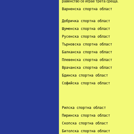
равенство се играе трета среща.
Варненска спортна област           
Добричка спортна област           
Шуменска спортна област           
Русенска спортна област           
Търновска спортна област          
Балканска спортна област          
Плевенска спортна област          
Врачанска спортна област          
Бдинска спортна област            
Софийска спортна област            
			                 2.Славия (София)       

					 4.ЖСК (София
Рилска спортна област             
Пиринска спортна област           
Скопска спортна област            
Битолска спортна област           